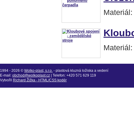
Materiál
Kloubo
Materiál
1994 - 2026 ©
Wolko-plast, s.r.o.
- plastová kluzná ložiska a vedení
E-mail:
obchod@wolkoplast.cz
| Telefon: +420 571 629 119
Vytvořil
Richard Žižka - HTML/CSS kodér