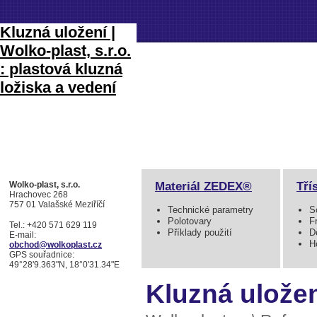
Kluzná uložení |
Wolko-plast, s.r.o.
: plastová kluzná
ložiska a vedení
Materiál ZEDEX®
Tří
Wolko-plast, s.r.o.
Hrachovec 268
757 01 Valašské Meziříčí
Technické parametry
S
Polotovary
F
Tel.: +420 571 629 119
Příklady použití
D
E-mail:
H
obchod@wolkoplast.cz
GPS souřadnice:
49°28'9.363"N, 18°0'31.34"E
Kluzná ulože