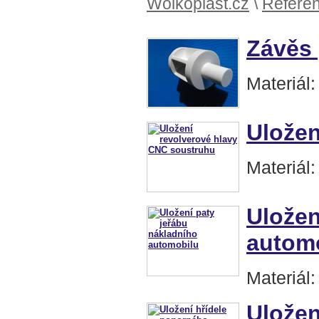
Wolkoplast.cz
\
Refere
Závěs 
Materiál
Uložen
Materiál
Uložen
autom
Materiál
Uložen