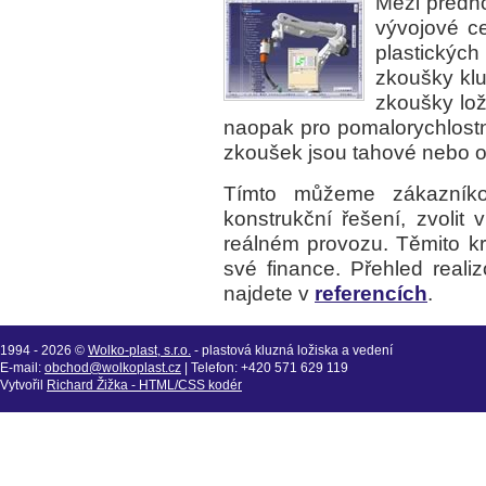
Mezi předno
vývojové c
plastický
zkoušky kl
zkoušky lož
naopak pro pomalorychlostn
zkoušek jsou tahové nebo 
Tímto můžeme zákazníkov
konstrukční řešení, zvolit
reálném provozu. Těmito kro
své finance. Přehled real
najdete v
referencích
.
1994 - 2026 ©
Wolko-plast, s.r.o.
- plastová kluzná ložiska a vedení
E-mail:
obchod@wolkoplast.cz
| Telefon: +420 571 629 119
Vytvořil
Richard Žižka - HTML/CSS kodér