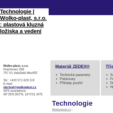
Technologie |
Wolko-plast, s.r.o.
: plastová kluzná
ložiska a vedení
Materiál ZEDEX®
Tří
Wolko-plast, s.r.o.
Hrachovec 268
757 01 Valašské Meziříčí
Technické parametry
S
Polotovary
F
Tel.: +420 571 629 119
Příklady použití
D
E-mail:
H
obchod@wolkoplast.cz
GPS souřadnice:
49°28'9.363"N, 18°0'31.34"E
Technologie
Wolkoplast.cz
\