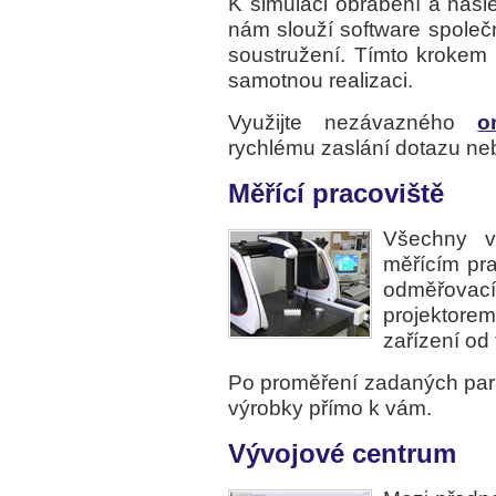
K simulaci obrábění a nás
nám slouží software společ
soustružení. Tímto krokem 
samotnou realizaci.
Využijte nezávazného
o
rychlému zaslání dotazu ne
Měřící pracoviště
Všechny v
měřícím pr
odměřova
projektor
zařízení od
Po proměření zadaných par
výrobky přímo k vám.
Vývojové centrum