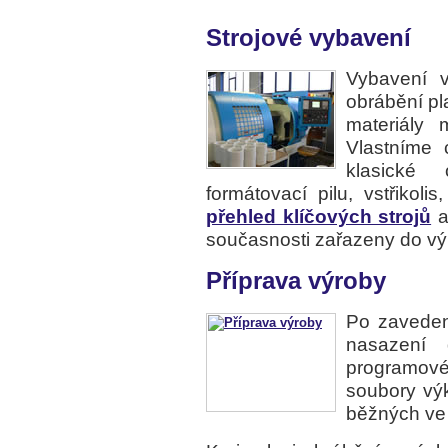
Strojové vybavení
Vybavení v
obrábění pl
materiály 
Vlastníme 
klasické 
formátovací pilu, vstřikoli
přehled klíčových strojů
a
současnosti zařazeny do vý
Příprava výroby
Po zaveden
nasazení
programov
soubory vý
běžných ve 